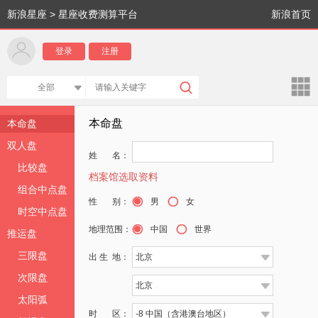
新浪星座
>
星座收费测算平台
新浪首页
登录
注册
l
A
全部
K
本命盘
本命盘
双人盘
姓 名：
比较盘
档案馆选取资料
组合中点盘
b
B
性 别：
男
女
时空中点盘
b
B
地理范围：
中国
世界
推运盘
三限盘
出 生 地：
北京
K
次限盘
北京
K
太阳弧
时 区：
-8 中国（含港澳台地区）
K